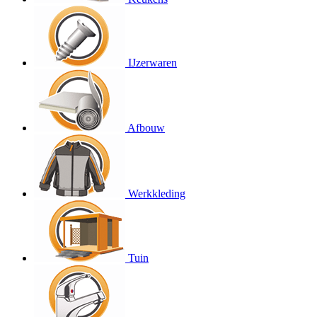
IJzerwaren
Afbouw
Werkkleding
Tuin