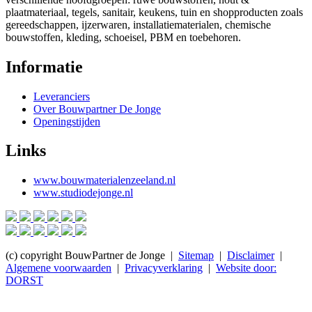
plaatmateriaal, tegels, sanitair, keukens, tuin en shopproducten zoals
gereedschappen, ijzerwaren, installatiematerialen, chemische
bouwstoffen, kleding, schoeisel, PBM en toebehoren.
Informatie
Leveranciers
Over Bouwpartner De Jonge
Openingstijden
Links
www.bouwmaterialenzeeland.nl
www.studiodejonge.nl
(c) copyright BouwPartner de Jonge |
Sitemap
|
Disclaimer
|
Algemene voorwaarden
|
Privacyverklaring
|
Website door:
DORST