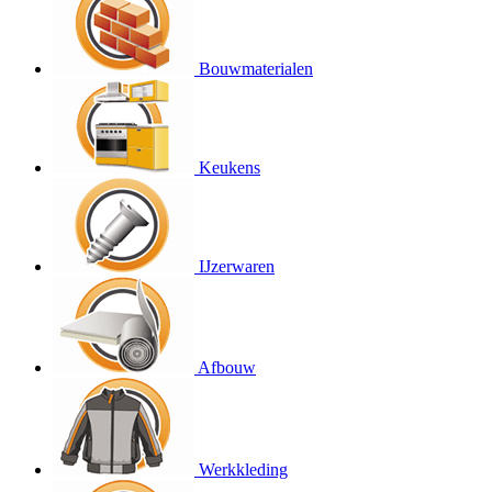
Bouwmaterialen
Keukens
IJzerwaren
Afbouw
Werkkleding